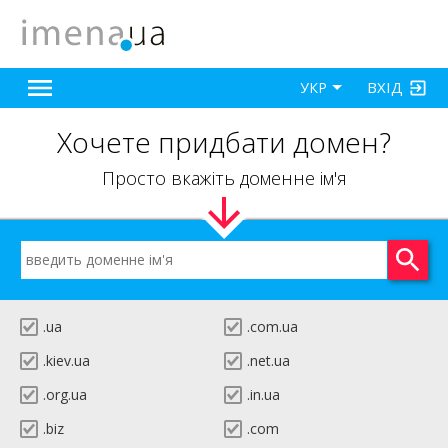
ВХІД
УКР
Хочете придбати домен?
Просто вкажіть доменне ім'я
.ua
.com.ua
.kiev.ua
.net.ua
.org.ua
.in.ua
.biz
.com